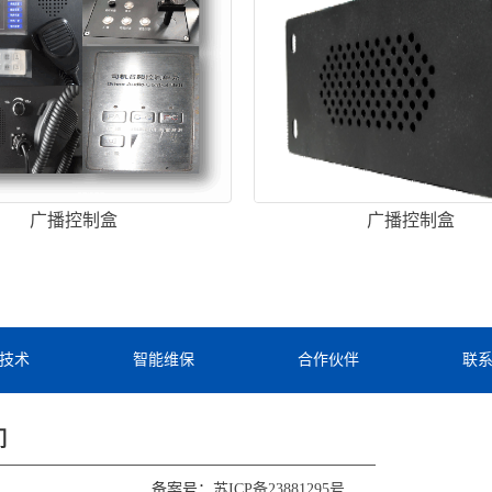
广播控制盒
广播控制盒
技术
智能维保
合作伙伴
联
们
备案号：
苏ICP备23881295号